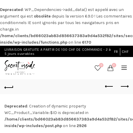
Deprecated
: WP_Dependencies->add_data() est appelé avec un
argument qui est
obsolète
depuis la version 6.9.0 ! Les commentaires
conditionnels IE sont ignorés par tous les navigateurs pris en
charge. in
/home/clients/bd66023ab83d856637383a9d4a532f82/sites/secr
inside/wp-includes/functions.php
on line
6170
LIVRAISON GRATUITE A PARTIR DE 100 CHF DE COMMANDE - 2 à
FR
CHF
5 jours ouvrables
0
0
Deprecated
: Creation of dynamic property
WC_Product_Variable::$ID is deprecated in
/home/clients/bd66023ab83d856637383a9d4a532f82/sites/se
inside/wp-includes/post.php
on line
2926