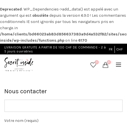
Deprecated
: WP_Dependencies->add_data() est appelé avec un
argument qui est
obsolète
depuis la version 6.9.0 ! Les commentaires
conditionnels IE sont ignorés par tous les navigateurs pris en
charge. in
/home/clients/bd66023ab83d856637383a9d4a532f82/sites/secr
inside/wp-includes/functions.php
on line
6170
LIVRAISON GRATUITE A PARTIR DE 100 CHF DE COMMANDE - 2 à
FR
CHF
5 jours ouvrables
0
0
Nous contacter
Votre nom (requis)