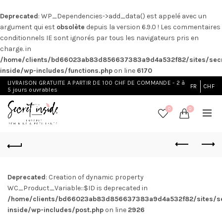
Deprecated
: WP_Dependencies->add_data() est appelé avec un
argument qui est
obsolète
depuis la version 6.9.0 ! Les commentaires
conditionnels IE sont ignorés par tous les navigateurs pris en
charge. in
/home/clients/bd66023ab83d856637383a9d4a532f82/sites/secr
inside/wp-includes/functions.php
on line
6170
LIVRAISON GRATUITE A PARTIR DE 100 CHF DE COMMANDE - 2 à
FR
CHF
5 jours ouvrables
0
0
Deprecated
: Creation of dynamic property
WC_Product_Variable::$ID is deprecated in
/home/clients/bd66023ab83d856637383a9d4a532f82/sites/se
inside/wp-includes/post.php
on line
2926