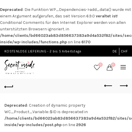
Deprecated
: Die Funktion WP_Dependencies->add_data() wurde mit
einem Argument aufgerufen, das seit Version 6.9.0
veraltet ist
!
Conditional Comments für den Internet Explorer werden von allen
unterstützten Browsern ignoriert. in
/home/clients/bd66023ab83d856637383a9d4a532f82/sites/secr
inside/wp-includes/functions.php
on line
6170
KOSTENLOSE LIEFERUNG - 2 bis 5 Arbeitstage
DE
CHF
0
0
Deprecated
: Creation of dynamic property
WC_Product_Variable::$ID is deprecated in
/home/clients/bd66023ab83d856637383a9d4a532f82/sites/se
inside/wp-includes/post.php
on line
2926