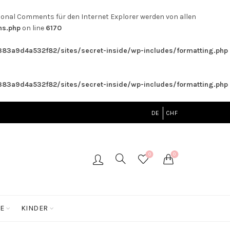
tional Comments für den Internet Explorer werden von allen
ns.php
on line
6170
3a9d4a532f82/sites/secret-inside/wp-includes/formatting.php
3a9d4a532f82/sites/secret-inside/wp-includes/formatting.php
DE
CHF
0
0
E
KINDER