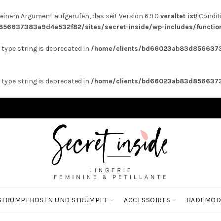
inem Argument aufgerufen, das seit Version 6.9.0
veraltet ist
! Condi
56637383a9d4a532f82/sites/secret-inside/wp-includes/functio
 type string is deprecated in
/home/clients/bd66023ab83d85663738
 type string is deprecated in
/home/clients/bd66023ab83d85663738
STRUMPFHOSEN UND STRÜMPFE
ACCESSOIRES
BADEMOD