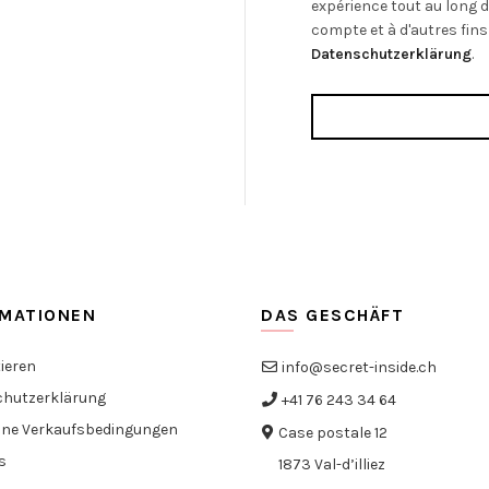
expérience tout au long d
compte et à d'autres fins
Datenschutzerklärung
.
RMATIONEN
DAS GESCHÄFT
ieren
info@secret-inside.ch
hutzerklärung
+41 76 243 34 64
ine Verkaufsbedingungen
Case postale 12
s
1873 Val-d’illiez