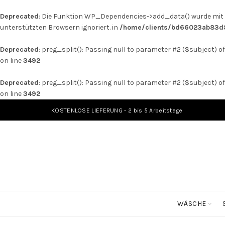
Deprecated
: Die Funktion WP_Dependencies->add_data() wurde mit e
unterstützten Browsern ignoriert. in
/home/clients/bd66023ab83d8
Deprecated
: preg_split(): Passing null to parameter #2 ($subject) of
on line
3492
Deprecated
: preg_split(): Passing null to parameter #2 ($subject) of
on line
3492
KOSTENLOSE LIEFERUNG - 2 bis 5 Arbeitstage
WÄSCHE