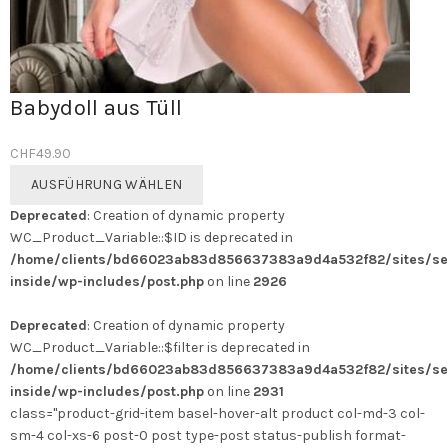
Babydoll aus Tüll
CHF
49.90
Dieses
AUSFÜHRUNG WÄHLEN
Produkt
Deprecated
: Creation of dynamic property
weist
WC_Product_Variable::$ID is deprecated in
mehrere
/home/clients/bd66023ab83d856637383a9d4a532f82/sites/se
Varianten
inside/wp-includes/post.php
on line
2926
auf.
Die
Deprecated
: Creation of dynamic property
Optionen
WC_Product_Variable::$filter is deprecated in
können
/home/clients/bd66023ab83d856637383a9d4a532f82/sites/se
auf
inside/wp-includes/post.php
on line
2931
der
class="product-grid-item basel-hover-alt product col-md-3 col-
Produktseite
sm-4 col-xs-6 post-0 post type-post status-publish format-
gewählt