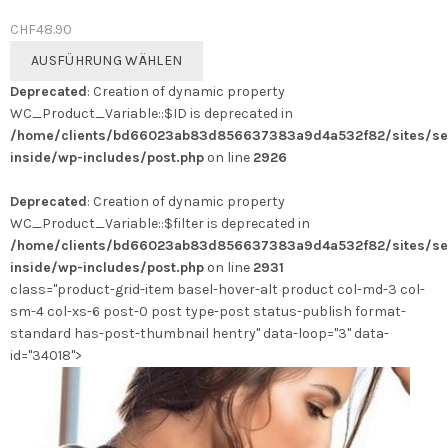
CHF
48.90
Dieses
AUSFÜHRUNG WÄHLEN
Produkt
Deprecated
: Creation of dynamic property
weist
WC_Product_Variable::$ID is deprecated in
mehrere
/home/clients/bd66023ab83d856637383a9d4a532f82/sites/se
Varianten
inside/wp-includes/post.php
on line
2926
auf.
Die
Deprecated
: Creation of dynamic property
Optionen
WC_Product_Variable::$filter is deprecated in
können
/home/clients/bd66023ab83d856637383a9d4a532f82/sites/se
auf
inside/wp-includes/post.php
on line
2931
der
class="product-grid-item basel-hover-alt product col-md-3 col-
Produktseite
sm-4 col-xs-6 post-0 post type-post status-publish format-
gewählt
standard has-post-thumbnail hentry" data-loop="3" data-
werden
id="34018">