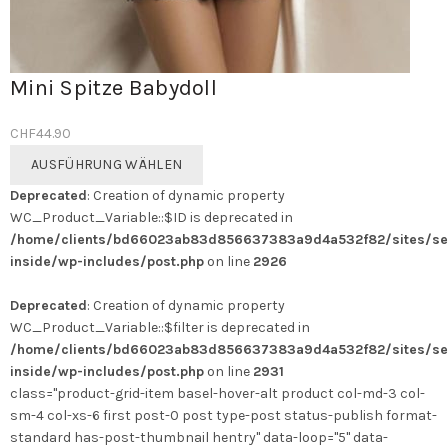
Mini Spitze Babydoll
CHF
44.90
Dieses
AUSFÜHRUNG WÄHLEN
Produkt
Deprecated
: Creation of dynamic property
weist
WC_Product_Variable::$ID is deprecated in
mehrere
/home/clients/bd66023ab83d856637383a9d4a532f82/sites/se
Varianten
inside/wp-includes/post.php
on line
2926
auf.
Die
Deprecated
: Creation of dynamic property
Optionen
WC_Product_Variable::$filter is deprecated in
können
/home/clients/bd66023ab83d856637383a9d4a532f82/sites/se
auf
inside/wp-includes/post.php
on line
2931
der
class="product-grid-item basel-hover-alt product col-md-3 col-
Produktseite
sm-4 col-xs-6 first post-0 post type-post status-publish format-
gewählt
standard has-post-thumbnail hentry" data-loop="5" data-
werden