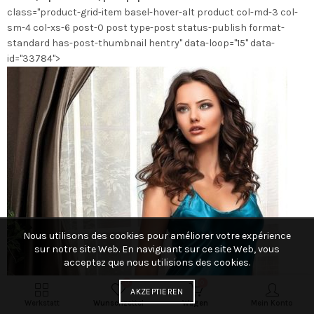
class="product-grid-item basel-hover-alt product col-md-3 col-
Produktseite
sm-4 col-xs-6 post-0 post type-post status-publish format-
gewählt
standard has-post-thumbnail hentry" data-loop="15" data-
werden
id="33784">
Nous utilisons des cookies pour améliorer votre expérience
sur notre site Web. En naviguant sur ce site Web, vous
acceptez que nous utilisions des cookies.
0
0
AKZEPTIEREN
Werkstatt
Wunschzettel
Wagen
Mein Konto