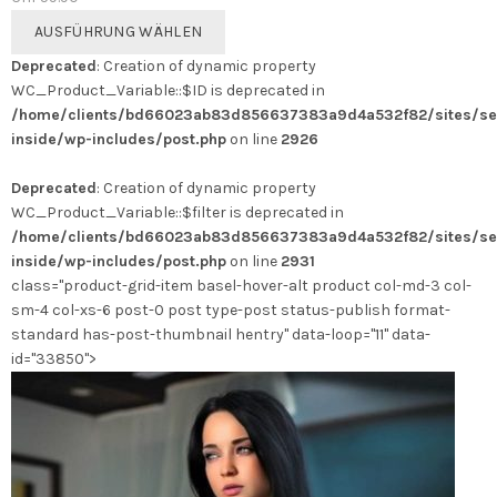
Dieses
AUSFÜHRUNG WÄHLEN
Produkt
Deprecated
: Creation of dynamic property
weist
WC_Product_Variable::$ID is deprecated in
mehrere
/home/clients/bd66023ab83d856637383a9d4a532f82/sites/se
Varianten
inside/wp-includes/post.php
on line
2926
auf.
Die
Deprecated
: Creation of dynamic property
Optionen
WC_Product_Variable::$filter is deprecated in
können
/home/clients/bd66023ab83d856637383a9d4a532f82/sites/se
auf
inside/wp-includes/post.php
on line
2931
der
class="product-grid-item basel-hover-alt product col-md-3 col-
Produktseite
sm-4 col-xs-6 post-0 post type-post status-publish format-
gewählt
standard has-post-thumbnail hentry" data-loop="11" data-
werden
id="33850">