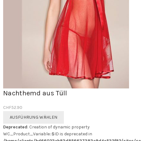
Nachthemd aus Tüll
CHF
52.90
Dieses
AUSFÜHRUNG WÄHLEN
Produkt
Deprecated
: Creation of dynamic property
weist
WC_Product_Variable::$ID is deprecated in
mehrere
/home/clients/bd66023ab83d856637383a9d4a532f82/sites/se