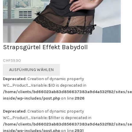
Strapsgürtel Effekt Babydoll
CHF
59.90
Dieses
AUSFÜHRUNG WÄHLEN
Produkt
Deprecated
: Creation of dynamic property
weist
WC_Product_Variable::$ID is deprecated in
mehrere
/home/clients/bd66023ab83d856637383a9d4a532f82/sites/se
Varianten
inside/wp-includes/post.php
on line
2926
auf.
Die
Deprecated
: Creation of dynamic property
Optionen
WC_Product_Variable::$filter is deprecated in
können
/home/clients/bd66023ab83d856637383a9d4a532f82/sites/se
auf
inside/wp-includes/post.php
on line
2931
der