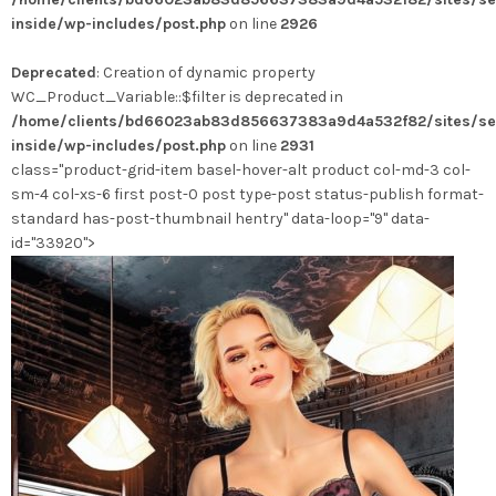
Varianten
inside/wp-includes/post.php
on line
2926
auf.
Die
Deprecated
: Creation of dynamic property
Optionen
WC_Product_Variable::$filter is deprecated in
können
/home/clients/bd66023ab83d856637383a9d4a532f82/sites/se
auf
inside/wp-includes/post.php
on line
2931
der
class="product-grid-item basel-hover-alt product col-md-3 col-
Produktseite
sm-4 col-xs-6 first post-0 post type-post status-publish format-
gewählt
standard has-post-thumbnail hentry" data-loop="9" data-
werden
id="33920">