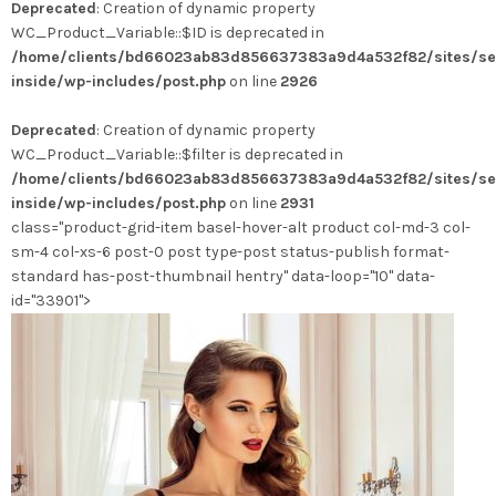
Deprecated
: Creation of dynamic property
weist
WC_Product_Variable::$ID is deprecated in
mehrere
/home/clients/bd66023ab83d856637383a9d4a532f82/sites/se
Varianten
inside/wp-includes/post.php
on line
2926
auf.
Die
Deprecated
: Creation of dynamic property
Optionen
WC_Product_Variable::$filter is deprecated in
können
/home/clients/bd66023ab83d856637383a9d4a532f82/sites/se
auf
inside/wp-includes/post.php
on line
2931
der
class="product-grid-item basel-hover-alt product col-md-3 col-
Produktseite
sm-4 col-xs-6 post-0 post type-post status-publish format-
gewählt
standard has-post-thumbnail hentry" data-loop="10" data-
werden
id="33901">