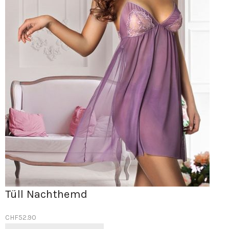
Tüll Nachthemd
CHF
52.90
Dieses