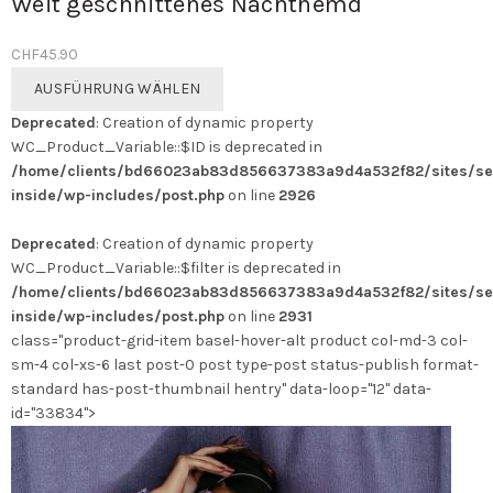
Weit geschnittenes Nachthemd
CHF
45.90
Dieses
AUSFÜHRUNG WÄHLEN
Produkt
Deprecated
: Creation of dynamic property
weist
WC_Product_Variable::$ID is deprecated in
mehrere
/home/clients/bd66023ab83d856637383a9d4a532f82/sites/se
Varianten
inside/wp-includes/post.php
on line
2926
auf.
Die
Deprecated
: Creation of dynamic property
Optionen
WC_Product_Variable::$filter is deprecated in
können
/home/clients/bd66023ab83d856637383a9d4a532f82/sites/se
auf
inside/wp-includes/post.php
on line
2931
der
class="product-grid-item basel-hover-alt product col-md-3 col-
Produktseite
sm-4 col-xs-6 last post-0 post type-post status-publish format-
gewählt
standard has-post-thumbnail hentry" data-loop="12" data-
werden
id="33834">