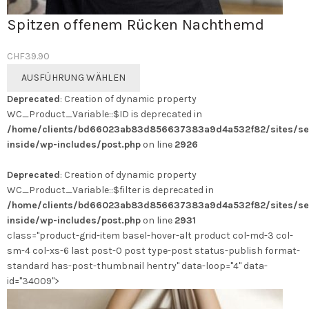
Spitzen offenem Rücken Nachthemd
CHF
39.90
Dieses
AUSFÜHRUNG WÄHLEN
Produkt
Deprecated
: Creation of dynamic property
weist
WC_Product_Variable::$ID is deprecated in
mehrere
/home/clients/bd66023ab83d856637383a9d4a532f82/sites/se
Varianten
inside/wp-includes/post.php
on line
2926
auf.
Die
Deprecated
: Creation of dynamic property
Optionen
WC_Product_Variable::$filter is deprecated in
können
/home/clients/bd66023ab83d856637383a9d4a532f82/sites/se
auf
inside/wp-includes/post.php
on line
2931
der
class="product-grid-item basel-hover-alt product col-md-3 col-
Produktseite
sm-4 col-xs-6 last post-0 post type-post status-publish format-
gewählt
standard has-post-thumbnail hentry" data-loop="4" data-
werden
id="34009">