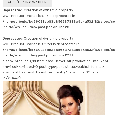
AUSFÜHRUNG WÄHLEN
Produkt
Deprecated
: Creation of dynamic property
weist
WC_Product_Variable::$ID is deprecated in
mehrere
/home/clients/bd66023ab83d856637383a9d4a532f82/sites/se
Varianten
inside/wp-includes/post.php
on line
2926
auf.
Die
Deprecated
: Creation of dynamic property
Optionen
WC_Product_Variable::$filter is deprecated in
können
/home/clients/bd66023ab83d856637383a9d4a532f82/sites/se
auf
inside/wp-includes/post.php
on line
2931
der
class="product-grid-item basel-hover-alt product col-md-3 col-
Produktseite
sm-4 col-xs-6 post-0 post type-post status-publish format-
gewählt
standard has-post-thumbnail hentry" data-loop="2" data-
werden
id="38647">