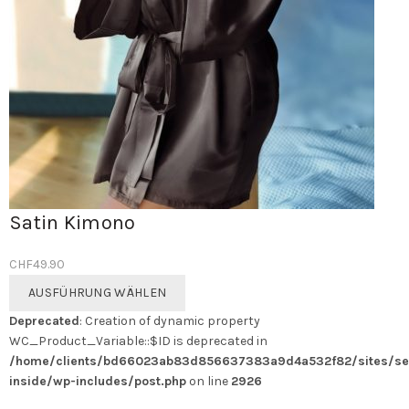
Satin Kimono
CHF
49.90
Dieses
AUSFÜHRUNG WÄHLEN
Produkt
Deprecated
: Creation of dynamic property
weist
WC_Product_Variable::$ID is deprecated in
mehrere
/home/clients/bd66023ab83d856637383a9d4a532f82/sites/se
Varianten
inside/wp-includes/post.php
on line
2926
auf.
Die