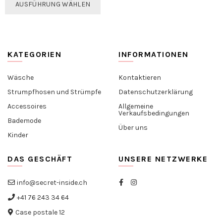
AUSFÜHRUNG WÄHLEN
Produkt
weist
mehrere
Varianten
KATEGORIEN
auf.
INFORMATIONEN
Die
Optionen
Wäsche
Kontaktieren
können
Strumpfhosen und Strümpfe
Datenschutzerklärung
auf
Accessoires
Allgemeine
der
Verkaufsbedingungen
Produktseite
Bademode
Über uns
gewählt
Kinder
werden
DAS GESCHÄFT
UNSERE NETZWERKE
info@secret-inside.ch
+41 76 243 34 64
Case postale 12