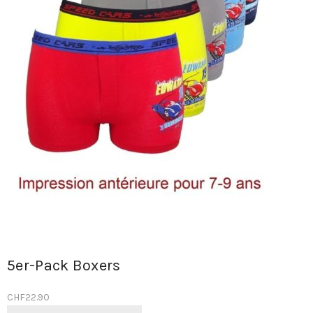
5er-Pack Boxers
CHF
22.90
Dieses