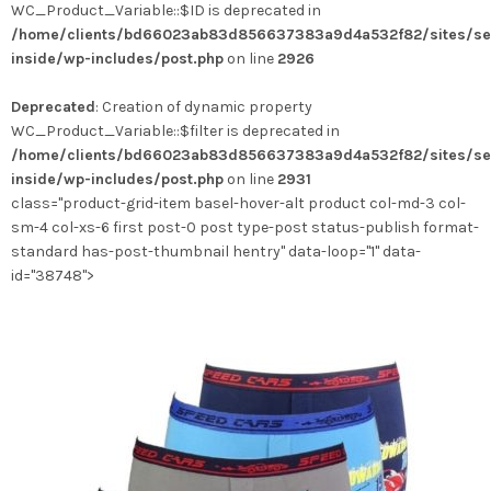
WC_Product_Variable::$ID is deprecated in
/home/clients/bd66023ab83d856637383a9d4a532f82/sites/se
inside/wp-includes/post.php
on line
2926
Deprecated
: Creation of dynamic property
WC_Product_Variable::$filter is deprecated in
/home/clients/bd66023ab83d856637383a9d4a532f82/sites/se
inside/wp-includes/post.php
on line
2931
class="product-grid-item basel-hover-alt product col-md-3 col-
sm-4 col-xs-6 first post-0 post type-post status-publish format-
standard has-post-thumbnail hentry" data-loop="1" data-
id="38748">