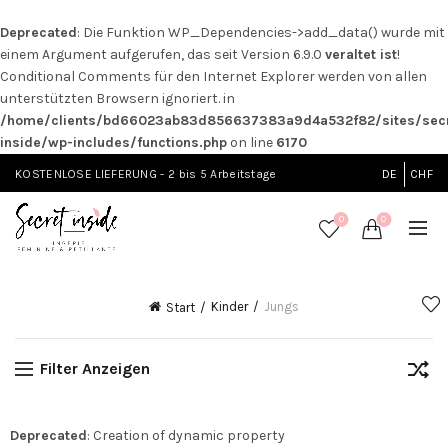
Deprecated
: Die Funktion WP_Dependencies->add_data() wurde mit
einem Argument aufgerufen, das seit Version 6.9.0
veraltet ist
!
Conditional Comments für den Internet Explorer werden von allen
unterstützten Browsern ignoriert. in
/home/clients/bd66023ab83d856637383a9d4a532f82/sites/secr
inside/wp-includes/functions.php
on line
6170
KOSTENLOSE LIEFERUNG - 2 bis 5 Arbeitstage
DE
CHF
0
0
Kinder
Jungs
Start
Filter Anzeigen
Deprecated
: Creation of dynamic property